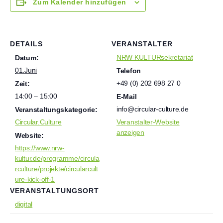
Zum Kalender hinzufügen
DETAILS
VERANSTALTER
NRW KULTURsekretariat
Datum:
01.Juni
Telefon
+49 (0) 202 698 27 0
Zeit:
14:00 – 15:00
E-Mail
info@circular-culture.de
Veranstaltungskategorie:
Circular.Culture
Veranstalter-Website
anzeigen
Website:
https://www.nrw-
kultur.de/programme/circula
rculture/projekte/circularcult
ure-kick-off-1
VERANSTALTUNGSORT
digital