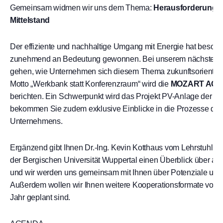
Gemeinsam widmen wir uns dem Thema:
Herausforderunge
Mittelstand
Der effiziente und nachhaltige Umgang mit Energie hat besond
zunehmend an Bedeutung gewonnen. Bei unserem nächsten Ne
gehen, wie Unternehmen sich diesem Thema zukunftsorientie
Motto „Werkbank statt Konferenzraum“ wird die
MOZART AG
I
berichten.
Ein Schwerpunkt wird das Projekt PV-Anlage der 
bekommen Sie zudem exklusive Einblicke in die Prozesse der 
Unternehmens.
Ergänzend gibt Ihnen
Dr.-Ing. Kevin Kotthaus
vom Lehrstuhl fü
der Bergischen Universität Wuppertal einen Überblick über 
und
wir w
erden
uns
gemeinsam
mit Ihnen über
Potenziale un
Außerdem wollen wir Ihnen weitere Kooperationsformate von
Jahr geplant sind.