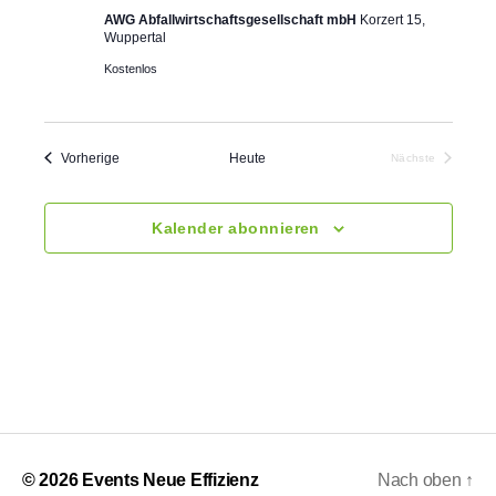
g
AWG Abfallwirtschaftsgesellschaft mbH
Korzert 15,
Wuppertal
a
Kostenlos
t
i
Veranstaltungen
Vorherige
Heute
Nächste
Veranstaltunge
o
Kalender abonnieren
n
© 2026
Events Neue Effizienz
Nach oben
↑