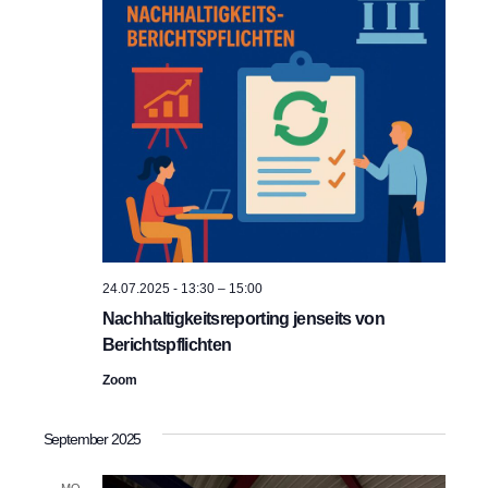
c
S
h
u
t
c
e
h
n
e
-
u
N
n
a
24.07.2025 - 13:30
–
15:00
Nachhaltigkeits­reporting jenseits von
v
d
Berichtspflichten
i
A
Zoom
g
n
September 2025
a
s
t
MO.