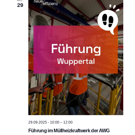
29
i
i
c
o
h
n
t
e
n
,
N
a
v
29.09.2025 - 10:00
–
12:00
i
Führung im Müllheizkraftwerk der AWG