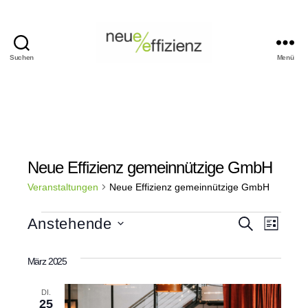
Suchen
Menü
Events
Neue
Effizienz
gemeinnützige
GmbH
Neue Effizienz gemeinnützige GmbH
Veranstaltungen
Neue Effizienz gemeinnützige GmbH
Veranstaltungen
V
V
Anstehende
S
L
u
D
i
e
c
e
a
s
h
März 2025
t
t
r
e
r
u
e
m
a
DI.
w
25