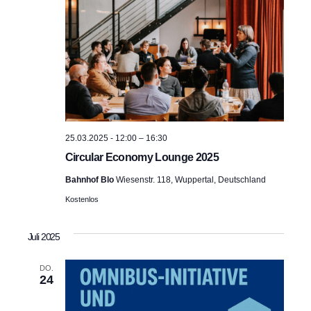
a
ä
n
h
n
l
s
e
s
n
t
.
t
a
a
l
t
l
25.03.2025 - 12:00
–
16:30
u
Circular Economy Lounge 2025
t
n
Bahnhof Blo
Wiesenstr. 118, Wuppertal, Deutschland
u
Kostenlos
g
n
A
Juli 2025
g
n
DO.
e
s
24
n
i