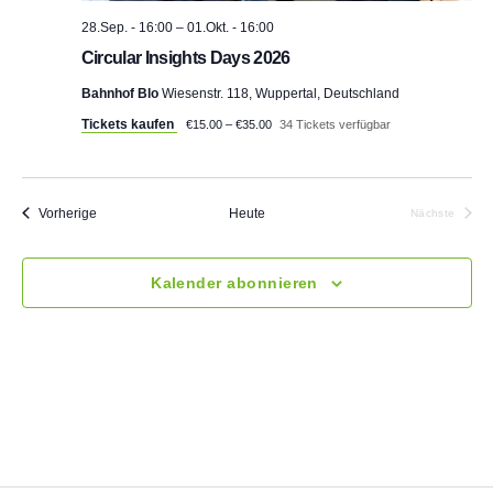
28.Sep. - 16:00
–
01.Okt. - 16:00
Circular Insights Days 2026
Bahnhof Blo
Wiesenstr. 118, Wuppertal, Deutschland
Tickets kaufen
€15.00 – €35.00
34 Tickets verfügbar
Veranstaltungen
Vorherige
Heute
Nächste
Veranstalt
Kalender abonnieren