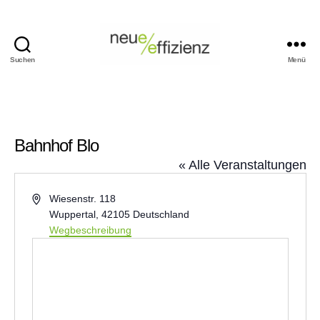
Suchen
Menü
Events
Neue
Effizienz
gemeinnützige
GmbH
Bahnhof Blo
« Alle Veranstaltungen
A
Wiesenstr. 118
d
Wuppertal
,
42105
Deutschland
r
Wegbeschreibung
e
s
s
e