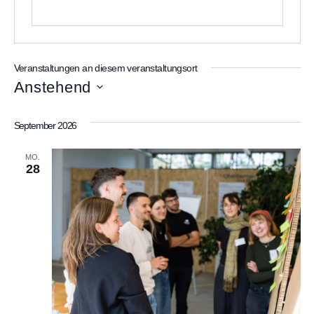
Veranstaltungen an diesem veranstaltungsort
Anstehend
D
a
September 2026
t
u
m
MO.
w
28
ä
h
l
e
n
.