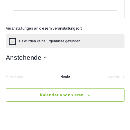
Veranstaltungen an diesem veranstaltungsort
Es wurden keine Ergebnisse gefunden.
H
i
n
Anstehende
w
e
D
i
a
s
t
Heute
Vorherige
Nächste
u
Veranstaltungen
Veranstalt
m
w
Kalender abonnieren
ä
h
l
e
n
.