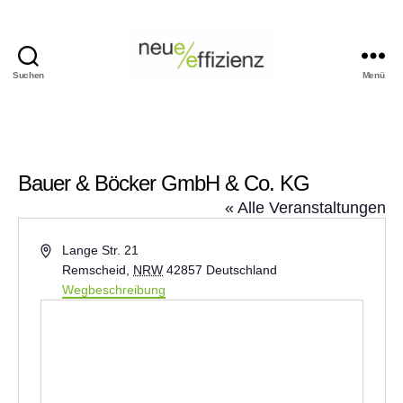
Suchen
Menü
Events
Neue
Effizienz
gemeinnützige
GmbH
Bauer & Böcker GmbH & Co. KG
« Alle Veranstaltungen
A
Lange Str. 21
d
Remscheid
,
NRW
42857
Deutschland
r
Wegbeschreibung
e
s
s
e