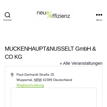
Suchen
Menü
Events
Neue
Effizienz
gemeinnützige
GmbH
MUCKENHAUPT&NUSSELT GmbH &
CO KG
« Alle Veranstaltungen
A
Paul-Gerhardt-Straße 25
d
Wuppertal
,
NRW
42389
Deutschland
r
Wegbeschreibung
e
s
s
e