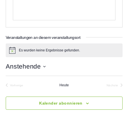
Veranstaltungen an diesem veranstaltungsort
Es wurden keine Ergebnisse gefunden.
H
i
n
Anstehende
w
e
D
i
a
s
t
Heute
Vorherige
Nächste
u
Veranstaltungen
Veranstalt
m
w
Kalender abonnieren
ä
h
l
e
n