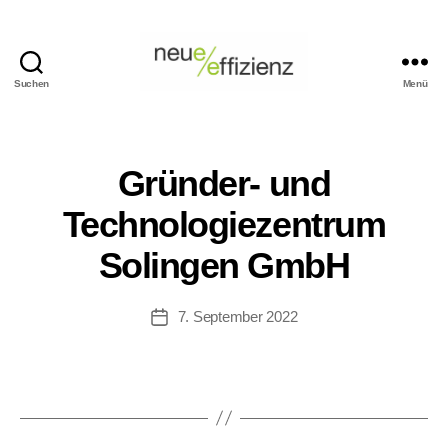
Suchen
Menü
Events
Neue
Effizienz
gemeinnützige
Gründer- und
GmbH
Technologiezentrum
Solingen GmbH
7. September 2022
Veröffentlichungsdatum