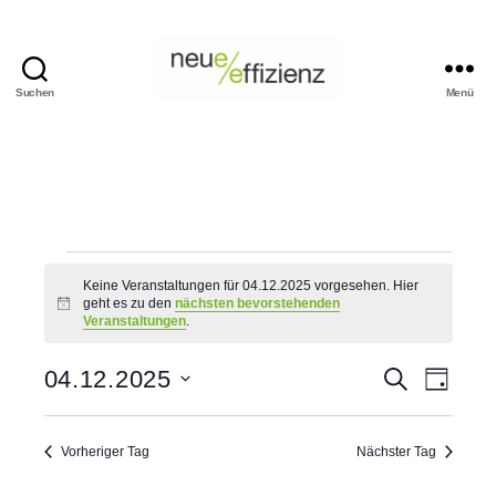
Suchen
Menü
Events
Neue
Effizienz
gemeinnützige
GmbH
Veranstaltungen
Keine Veranstaltungen für 04.12.2025 vorgesehen. Hier
geht es zu den
nächsten bevorstehenden
für
H
Veranstaltungen
.
i
n
04.12.2025
w
V
V
04.12.2025
S
e
T
u
i
D
a
e
c
e
s
a
g
h
t
r
Vorheriger Tag
Nächster Tag
e
r
u
m