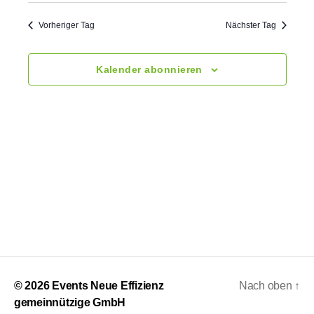
s
n
t
.
t
a
Vorheriger Tag
Nächster Tag
a
l
Kalender abonnieren
t
l
u
t
n
u
g
n
A
g
n
e
s
n
i
c
S
© 2026
Events Neue Effizienz
Nach oben
↑
h
gemeinnützige GmbH
u