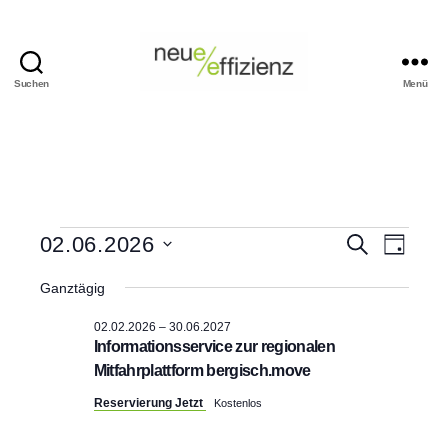
Suchen
Menü
Events
Neue
Effizienz
gemeinnützige
GmbH
Veranstaltungen
V
V
02.06.2026
S
T
u
D
a
e
für
c
e
a
g
Ganztägig
h
t
r
e
02.06.2026
r
u
02.02.2026
–
30.06.2027
m
a
Informationsservice zur regionalen
w
a
Mitfahrplattform bergisch.move
ä
n
h
n
Reservierung Jetzt
Kostenlos
l
s
e