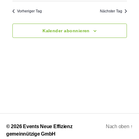
s
n
t
.
t
a
Vorheriger Tag
Nächster Tag
a
l
Kalender abonnieren
t
l
u
t
n
u
g
n
A
g
n
e
s
n
i
c
S
© 2026
Events Neue Effizienz
Nach oben
↑
h
gemeinnützige GmbH
u