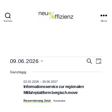
Suchen
Menü
Events
Neue
Effizienz
gemeinnützige
GmbH
Veranstaltungen
V
V
09.06.2026
S
T
u
D
a
e
für
c
e
a
g
Ganztägig
h
t
r
e
09.06.2026
r
u
02.02.2026
–
30.06.2027
m
a
Informationsservice zur regionalen
w
a
Mitfahrplattform bergisch.move
ä
n
h
n
Reservierung Jetzt
Kostenlos
l
s
e