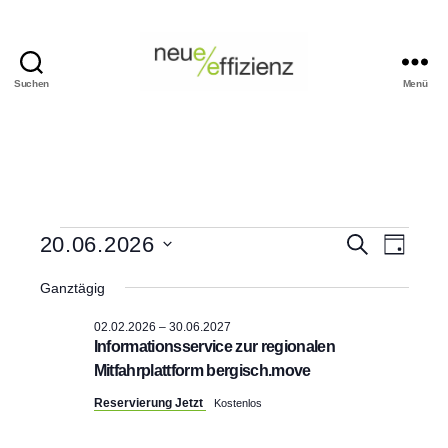
Suchen
Menü
Events
Neue
Effizienz
gemeinnützige
GmbH
Veranstaltungen
V
V
20.06.2026
S
T
u
D
a
e
für
c
e
a
g
Ganztägig
h
t
r
e
20.06.2026
r
u
02.02.2026
–
30.06.2027
m
a
Informationsservice zur regionalen
w
a
Mitfahrplattform bergisch.move
ä
n
h
n
Reservierung Jetzt
Kostenlos
l
s
e