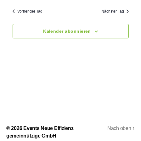
s
n
t
.
t
a
Vorheriger Tag
Nächster Tag
a
l
Kalender abonnieren
t
l
u
t
n
u
g
n
A
g
n
e
s
n
i
c
S
© 2026
Events Neue Effizienz
Nach oben
↑
h
gemeinnützige GmbH
u