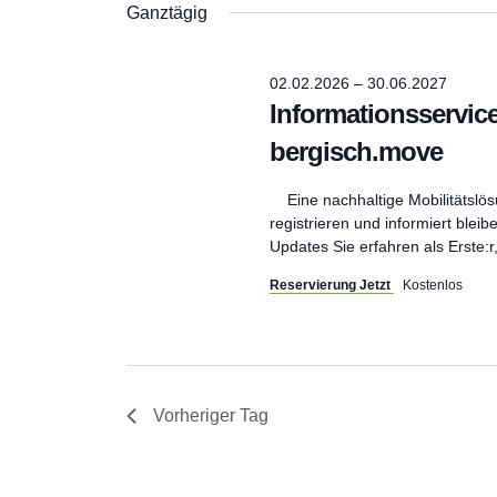
t
Ganztägig
ü
a
u
22.07.20
s
m
s
w
e
02.02.2026
–
30.06.2027
ä
n
l
Informationsservice
h
w
l
o
bergisch.move
e
s
r
n
t
.
e
Eine nachhaltige Mobilitätslösu
i
registrieren und informiert blei
t
n
Updates Sie erfahren als Erste:r
g
e
Reservierung Jetzt
Kostenlos
a
b
e
n
l
.
S
u
Vorheriger Tag
c
t
h
e
n