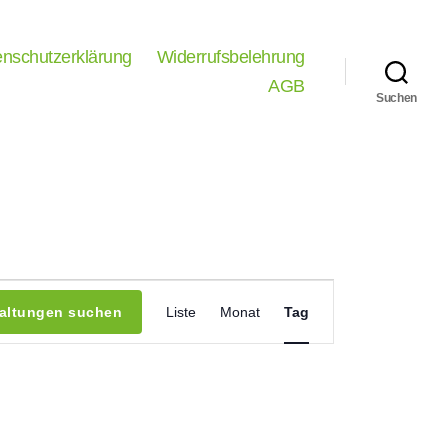
nschutzerklärung
Widerrufsbelehrung
AGB
Suchen
V
taltungen suchen
Liste
Monat
Tag
e
r