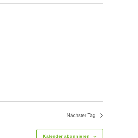
a
n
s
t
a
l
t
u
Nächster Tag
n
Kalender abonnieren