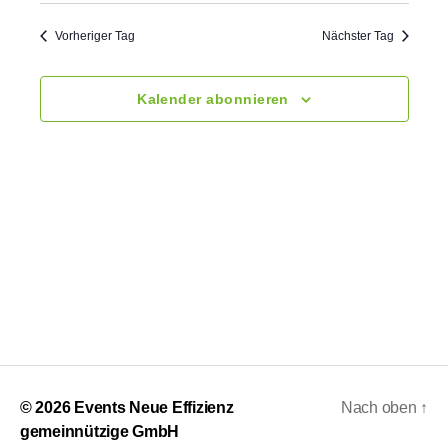
s
n
t
.
t
a
Vorheriger Tag
Nächster Tag
a
l
Kalender abonnieren
t
l
u
t
n
u
g
n
A
g
n
e
s
n
i
c
S
© 2026
Events Neue Effizienz
Nach oben
↑
h
gemeinnützige GmbH
u