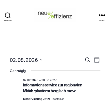
Suchen
Menü
Events
Neue
Effizienz
gemeinnützige
GmbH
Veranstaltungen
V
V
02.08.2026
S
T
u
D
a
e
für
c
e
a
g
Ganztägig
h
t
r
e
02.08.2026
r
u
02.02.2026
–
30.06.2027
m
a
Informationsservice zur regionalen
w
a
Mitfahrplattform bergisch.move
ä
n
h
n
Reservierung Jetzt
Kostenlos
l
s
e