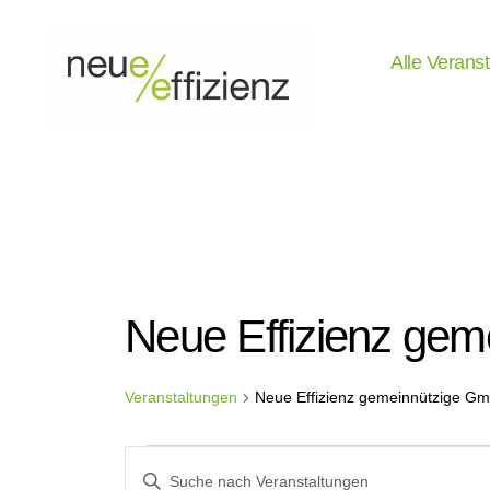
Alle Verans
Events
Neue
Effizienz
gemeinnützige
GmbH
Neue Effizienz ge
Veranstaltungen
Neue Effizienz gemeinnützige G
Veranstaltungen
V
B