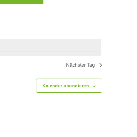
e
r
a
n
Nächster Tag
s
t
Kalender abonnieren
a
l
t