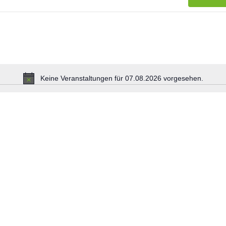
Keine Veranstaltungen für 07.08.2026 vorgesehen.
H
i
n
w
e
i
s