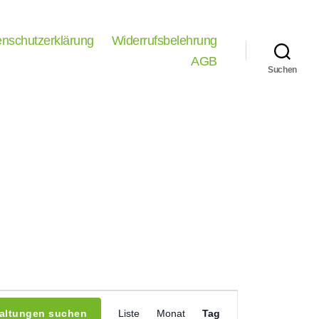
nschutzerklärung
Widerrufsbelehrung
AGB
Suchen
V
taltungen suchen
Liste
Monat
Tag