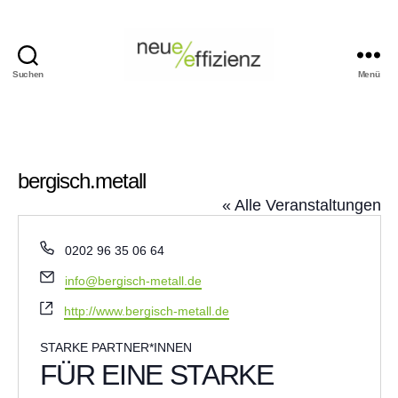
Suchen
Menü
Events
Neue
Effizienz
gemeinnützige
GmbH
bergisch.metall
« Alle Veranstaltungen
T
0202 96 35 06 64
e
E
info@bergisch-metall.de
l
m
e
W
http://www.bergisch-metall.de
a
f
e
i
o
b
STARKE PARTNER*INNEN
l
n
s
FÜR EINE STARKE
e