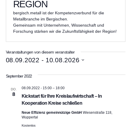
REGION
i
t
bergisch.metall ist der Kompetenzverbund für die
e
Metallbranche im Bergischen.
Gemeinsam mit Unternehmen, Wissenschaft und
Forschung stärken wir die Zukunftsfähigkeit der Region!
Veranstaltungen von diesem veranstalter
08.09.2022
 - 
10.08.2026
D
a
September 2022
t
u
m
08.09.2022 - 15:00
–
18:00
DO.
w
8
Kickstart für Ihre Kreislaufwirtschaft – In
ä
Kooperation Kreise schließen
h
l
Neue Effizienz gemeinnützige GmbH
Wiesenstraße 118,
e
Wuppertal
n
.
Kostenlos