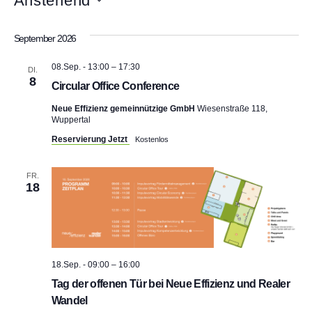
Anstehend
i
D
t
a
e
September 2026
t
u
m
08.Sep. - 13:00
–
17:30
DI.
w
8
Circular Office Conference
ä
h
Neue Effizienz gemeinnützige GmbH
Wiesenstraße 118,
l
Wuppertal
e
Reservierung Jetzt
Kostenlos
n
.
FR.
18
18.Sep. - 09:00
–
16:00
Tag der offenen Tür bei Neue Effizienz und Realer
Wandel