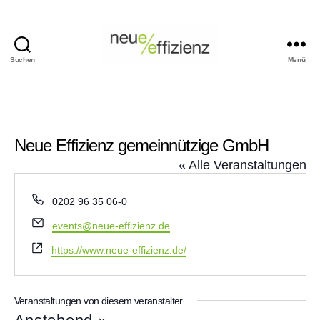
Suchen
Menü
Events
Neue
Effizienz
gemeinnützige
GmbH
Neue Effizienz gemeinnützige GmbH
« Alle Veranstaltungen
T
0202 96 35 06-0
e
E
events@neue-effizienz.de
l
m
e
W
https://www.neue-effizienz.de/
a
f
e
i
o
b
l
n
s
Veranstaltungen von diesem veranstalter
e