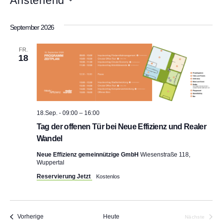
Anstehend
i
D
t
a
e
September 2026
t
u
m
FR.
w
18
ä
h
l
e
n
.
18.Sep. - 09:00
–
16:00
Tag der offenen Tür bei Neue Effizienz und Realer
Wandel
Neue Effizienz gemeinnützige GmbH
Wiesenstraße 118,
Wuppertal
Reservierung Jetzt
Kostenlos
Veranstaltungen
Vorherige
Heute
Nächste