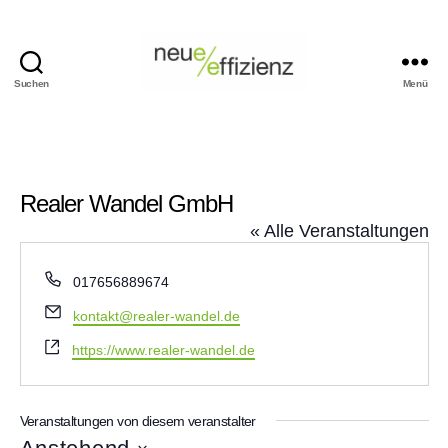
Suchen
Menü
Events
Neue
Effizienz
gemeinnützige
GmbH
Realer Wandel GmbH
« Alle Veranstaltungen
T
017656889674
e
E
kontakt@realer-wandel.de
l
m
e
W
https://www.realer-wandel.de
a
f
e
i
o
b
l
n
s
Veranstaltungen von diesem veranstalter
e