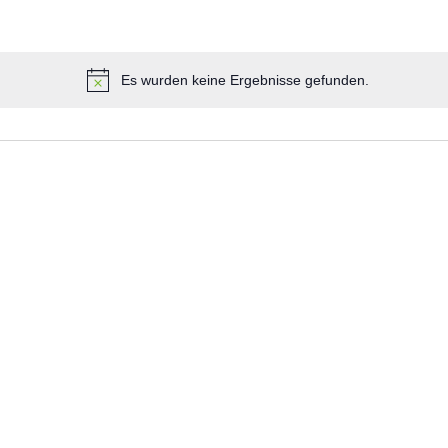
Es wurden keine Ergebnisse gefunden.
H
i
n
w
e
i
s