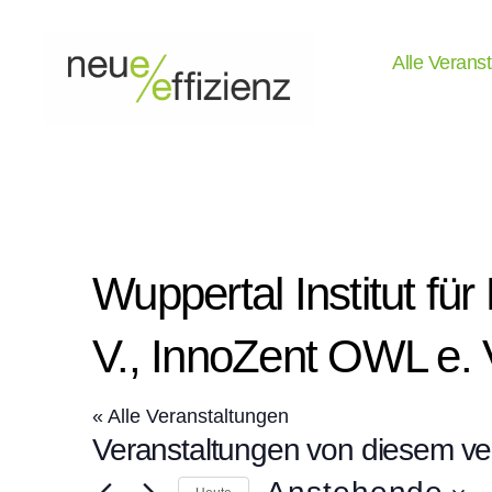
Alle Verans
Events
Neue
Effizienz
gemeinnützige
GmbH
Wuppertal Institut fü
V., InnoZent OWL e. V
« Alle Veranstaltungen
Veranstaltungen von diesem ver