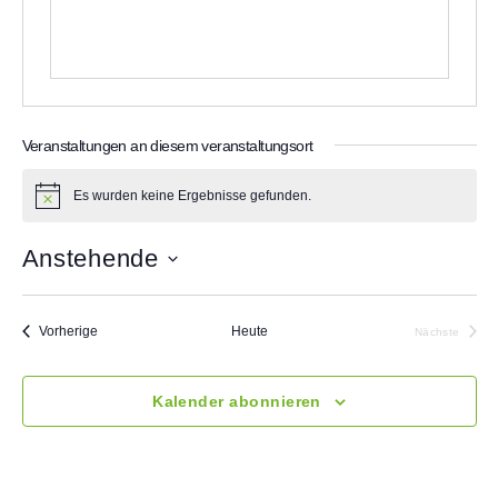
Veranstaltungen an diesem veranstaltungsort
Es wurden keine Ergebnisse gefunden.
H
i
n
Anstehende
w
e
D
i
a
s
t
Veranstaltungen
Vorherige
Heute
Nächste
u
Veranstalt
m
w
Kalender abonnieren
ä
h
l
e
n