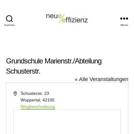
Suchen
Menü
Events
Neue
Effizienz
gemeinnützige
GmbH
Grundschule Marienstr./Abteilung
Schusterstr.
« Alle Veranstaltungen
A
Schusterstr. 23
d
Wuppertal
,
42105
r
Wegbeschreibung
e
s
s
e