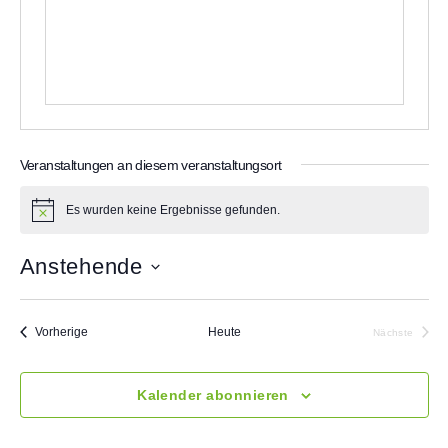
s
e
Veranstaltungen an diesem veranstaltungsort
Es wurden keine Ergebnisse gefunden.
H
i
n
Anstehende
w
e
D
i
a
s
t
Veranstaltungen
Vorherige
Heute
Nächste
u
Veranstalt
m
w
Kalender abonnieren
ä
h
l