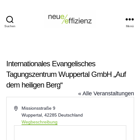
Suchen
Menü
Events
Neue
Effizienz
gemeinnützige
GmbH
Internationales Evangelisches
Tagungszentrum Wuppertal GmbH „Auf
dem heiligen Berg“
« Alle Veranstaltungen
A
Missionsstraße 9
d
Wuppertal
,
42285
Deutschland
r
Wegbeschreibung
e
s