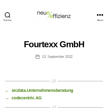
Suchen
Menü
Events
Neue
Effizienz
gemeinnützige
Fourtexx GmbH
GmbH
13. September 2022
Veröffentlichungsdatum
←
sicdata.Unternehmensberatung
→
codecentric AG