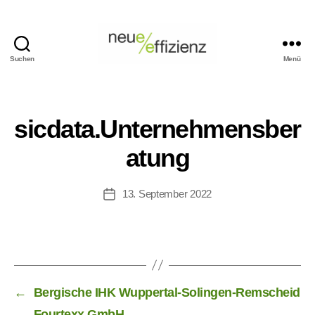
Suchen
Menü
Events
Neue
Effizienz
gemeinnützige
sicdata.Unternehmensber
GmbH
atung
13. September 2022
Veröffentlichungsdatum
←
Bergische IHK Wuppertal-Solingen-Remscheid
→
Fourtexx GmbH