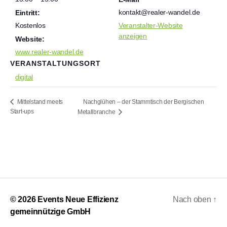
kontakt@realer-wandel.de
Eintritt:
Kostenlos
Veranstalter-Website
anzeigen
Website:
www.realer-wandel.de
VERANSTALTUNGSORT
digital
Nachglühen – der Stammtisch der Bergischen
Mittelstand meets
Start-ups
Metallbranche
© 2026
Events Neue Effizienz
Nach oben
↑
gemeinnützige GmbH