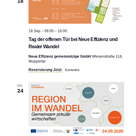
18
h
n
t
e
18.Sep. - 09:00
–
16:00
Tag der offenen Tür bei Neue Effizienz und
n
Realer Wandel
,
Neue Effizienz gemeinnützige GmbH
Wiesenstraße 118,
Wuppertal
N
Reservierung Jetzt
Kostenlos
a
DO.
v
24
i
g
a