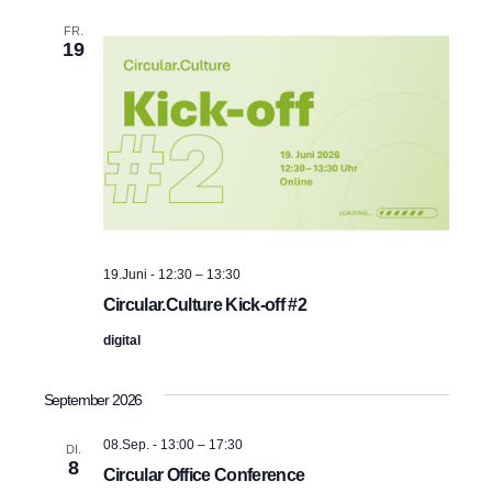
s
n
t
.
FR.
t
a
19
a
l
t
l
u
t
n
u
g
n
A
19.Juni - 12:30
–
13:30
g
Circular.Culture Kick-off #2
n
digital
e
s
n
i
September 2026
c
S
08.Sep. - 13:00
–
17:30
DI.
h
8
u
Circular Office Conference