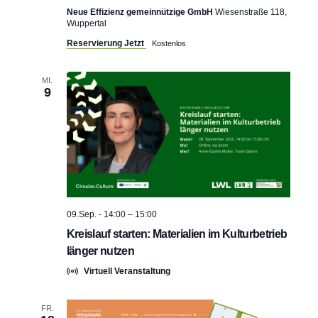
t
Neue Effizienz gemeinnützige GmbH
Wiesenstraße 118,
c
Wuppertal
e
Reservierung Jetzt
Kostenlos
h
n
e
-
MI.
9
u
N
n
a
v
d
i
A
g
n
09.Sep. - 14:00
–
15:00
a
Kreislauf starten: Materialien im Kulturbetrieb
s
länger nutzen
t
i
Virtuell Veranstaltung
i
c
o
FR.