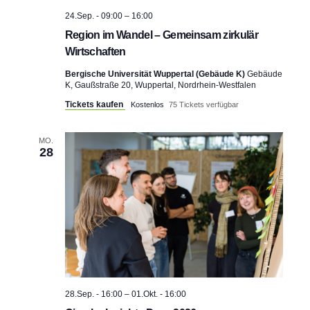
t
24.Sep. - 09:00
–
16:00
i
Region im Wandel – Gemeinsam zirkulär
Wirtschaften
o
Bergische Universität Wuppertal (Gebäude K)
Gebäude
K, Gaußstraße 20, Wuppertal, Nordrhein-Westfalen
n
Tickets kaufen
Kostenlos
75 Tickets verfügbar
MO.
28
28.Sep. - 16:00
–
01.Okt. - 16:00