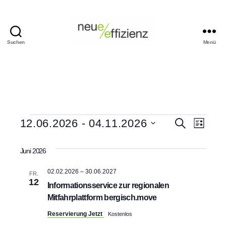
Suchen
Menü
Events
Neue
Effizienz
gemeinnützige
GmbH
Veranstaltungen
V
V
12.06.2026
 - 
04.11.2026
S
L
u
D
i
e
c
e
a
s
h
Juni 2026
t
t
r
e
r
u
e
m
02.02.2026
–
30.06.2027
a
FR.
w
12
a
Informationsservice zur regionalen
ä
n
Mitfahrplattform bergisch.move
h
n
l
s
Reservierung Jetzt
Kostenlos
e